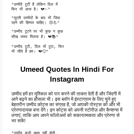
"उम्मीदें टूटीं हैं लेकिन दिल में 

फिर भी आस है। 💔✨" 
"तूटती उम्मीदों के बाद भी जिंदा 

रहने की हिम्मत चाहिए। 😞💪" 
"उम्मीद टूटने पर भी कुछ न कुछ 

सीख जरूर मिलता है। 💔📚" 
"उम्मीद टूटी, दिल भी टूटा, फिर 

भी जीते हैं हम। 💔😔" 
Umeed Quotes In Hindi For
Instagram
उम्मीद हमें हर मुश्किल को पार करने की ताकत देती है और जिंदगी में
आगे बढ़ने का हौसला भी। इस ब्लॉग में इंस्टाग्राम के लिए चुने हुए
बेहतरीन उम्मीद कोट्स का संग्रह है, जो आपकी पोस्ट्स को और भी
प्रेरणादायक बना देंगे। इन कोट्स को अपनी स्टोरीज़ और कैप्शन्स में
लगाएं, ताकि आप अपने फॉलोअर्स को सकारात्मकता और प्रेरणा से
भर सकें!
"उम्मीद कभी खत्म नहीं होती,
