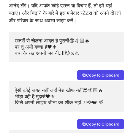
आनंद लेंगे। यदि आपके कोई प्रश्न या विचार हैं, तो हमें यहां
बताएं। और चिढ़ाने के बारे में इस मज़ेदार स्टेटस को अपने दोस्तों
और परिवार के साथ अवश्य साझा करें।
खतरों से खेलना आदत है पुरानी😎🤙🏻🔥

पर तू अभी बच्चा है🖤⚜️

बचा के रख अपनी जवानी..!!😈⚔️⚠
Copy to Clipboard
ऐसी कोई जगह नहीं जहाँ मेरा खौफ नहीं😎🤙🏻🔥

भीड़ा वही है मुझसे🖤⚜️

जिसे अपनी लाइफ जीना का शौक नहीं..!!🦅👑 💯
Copy to Clipboard