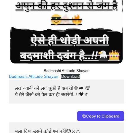
Badmashi Attitude Shayari
Badmashi Attitude Shayari
Download
लत नवाबी की लग चुकी है अब तो🦅👑 💯

ये तेरे जैसों को पेल कर ही उतरेगी..!!🖤⚜️
Copy to Clipboard
भुला दिया उसने कोई गम नहीं😈⚔️⚠
