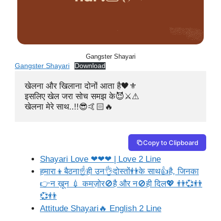
Gangster Shayari
Gangster Shayari
Download
खेलना और खिलाना दोनों आता है🖤⚜️

इसलिए खेल जरा सोच समझ के😈⚔️⚠

खेलना मेरे साथ..!!😎🤙🏻🔥
Copy to Clipboard
Shayari Love ❤❤❤ | Love 2 Line
हमारा👦बैठना☝ही उन👌दोस्तों👬के साथ👍है, जिनका
👉न ख़ून 💉 कमज़ोर🚫है और न🚫ही दिल💖 👬💞👬
💞👬
Attitude Shayari🔥 English 2 Line