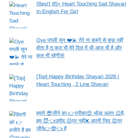
{Best} 85+ Heart Touching Sad Shayari
In English For Girl
Oye पगली सुन ❤️💫 तेरे ना कहने से कुछ नहीं
होता है तू कल भी मेरे दिल में थी आज भी है और
कल भी रहेगी🌸
[Top] Happy Birthday Shayari 2026 |
Heart Touching , 2 Line Shayari
हमारे 😎जीने का 👉तरीका😍 थोड़ा अलग 😉है,
हम 😈👈उमीद 😣पर नहीं❌ अपनी जिद 😍पर
जीते👉🤓👈 है