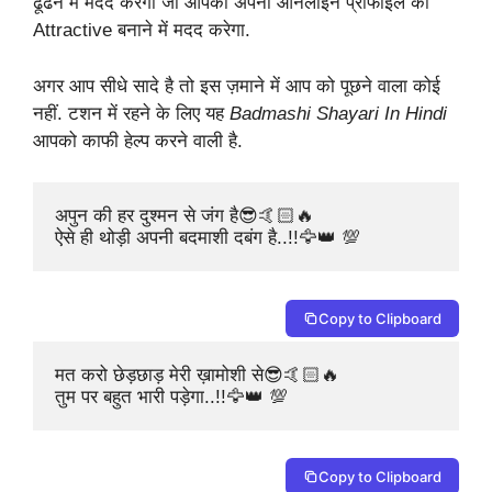
ढूँढने में मदद करेगा जो आपको अपनी ऑनलाइन प्रोफाइल को
Attractive बनाने में मदद करेगा.
अगर आप सीधे सादे है तो इस ज़माने में आप को पूछने वाला कोई
नहीं. टशन में रहने के लिए यह
Badmashi Shayari In Hindi
आपको काफी हेल्प करने वाली है.
अपुन की हर दुश्मन से जंग है😎🤙🏻🔥

ऐसे ही थोड़ी अपनी बदमाशी दबंग है..!!🦅👑 💯
Copy to Clipboard
मत करो छेड़छाड़ मेरी ख़ामोशी से😎🤙🏻🔥

तुम पर बहुत भारी पड़ेगा..!!🦅👑 💯
Copy to Clipboard