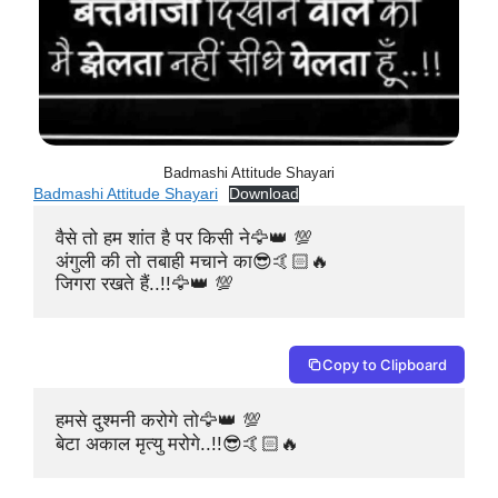
Badmashi Attitude Shayari
Badmashi Attitude Shayari
Download
वैसे तो हम शांत है पर किसी ने🦅👑 💯

अंगुली की तो तबाही मचाने का😎🤙🏻🔥

जिगरा रखते हैं..!!🦅👑 💯
Copy to Clipboard
हमसे दुश्मनी करोगे तो🦅👑 💯

बेटा अकाल मृत्यु मरोगे..!!😎🤙🏻🔥