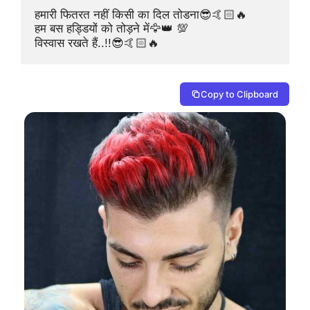
हमारी फितरत नहीं किसी का दिल तोडना😎🤙🏻🔥

हम बस हड्डियों को तोड़ने में🦅👑 💯

विस्वास रखते हैं..!!😎🤙🏻🔥
Copy to Clipboard