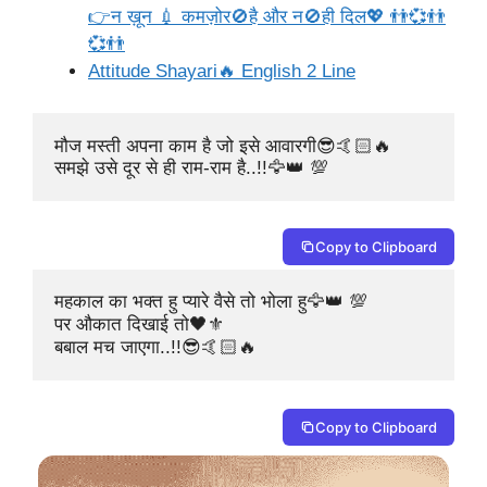
👉न ख़ून 💉 कमज़ोर🚫है और न🚫ही दिल💖 👬💞👬
💞👬
Attitude Shayari🔥 English 2 Line
मौज मस्ती अपना काम है जो इसे आवारगी😎🤙🏻🔥

समझे उसे दूर से ही राम-राम है..!!🦅👑 💯
Copy to Clipboard
महकाल का भक्त हु प्यारे वैसे तो भोला हु🦅👑 💯

पर औकात दिखाई तो🖤⚜️

बबाल मच जाएगा..!!😎🤙🏻🔥
Copy to Clipboard