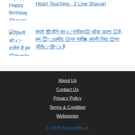
Heart Touching , 2 Line Shayari
हमारे 😎जीने का 👉तरीका😍 थोड़ा अलग 😉है,
हम 😈👈उमीद 😣पर नहीं❌ अपनी जिद 😍पर
जीते👉🤓👈 है
About Us
Contact Us
Privacy Policy
Terms & Condition
Webstories
© 2025 ShayariBlix.in