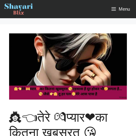
Skip
Menu
to
content
👸👈तेरे 💏प्यार❤का
कितना खूबसूरत 😘