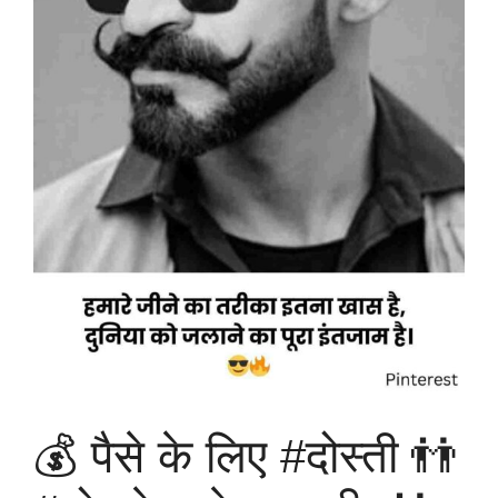
💰 पैसे के लिए #दोस्ती 👬