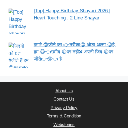
[Top] Happy Birthday Shayari 2026 |
Heart Touching , 2 Line Shayari
हमारे 😎जीने का 👉तरीका😍 थोड़ा अलग 😉है,
हम 😈👈उमीद 😣पर नहीं❌ अपनी जिद 😍पर
जीते👉🤓👈 है
About Us
Contact Us
Privacy Policy
Terms & Condition
Webstories