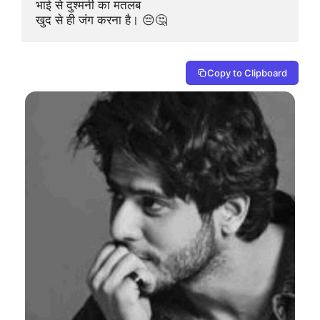
भाई से दुश्मनी का मतलब 

खुद से ही जंग करना है। 😔🤔
Copy to Clipboard