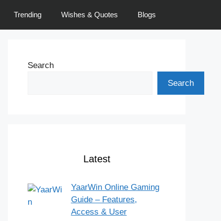
Trending
Wishes & Quotes
Blogs
Search
Search
Latest
YaarWin Online Gaming
Guide – Features,
Access & User