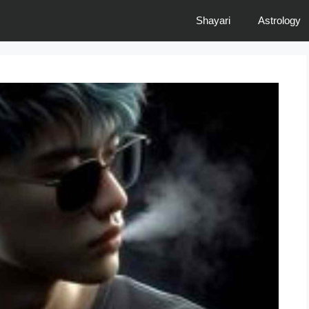
Shayari
Astrology