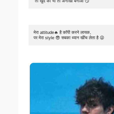
 तो खुद को भी तो अनोखा बनाओ 😏
मेरा attitude🔥 है कॉपी करने लायक, 

पर मेरा style 😎 सबका ध्यान खींच लेता है 😜