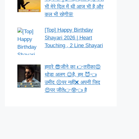
भी मेरे दिल में थी आज भी है और
कल भी रहेगी🌸
[Top] Happy Birthday
Shayari 2026 | Heart
Touching , 2 Line Shayari
हमारे 😎जीने का 👉तरीका😍
थोड़ा अलग 😉है, हम 😈👈
उमीद 😣पर नहीं❌ अपनी जिद
😍पर जीते👉🤓👈 है