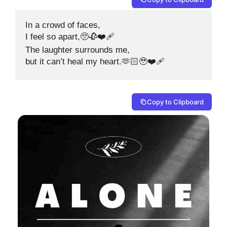
In a crowd of faces, 

I feel so apart,🥺🥀❤️‍🩹

The laughter surrounds me, 

but it can’t heal my heart.🫶🏻🥹❤️‍🩹
Copy to Clipboard