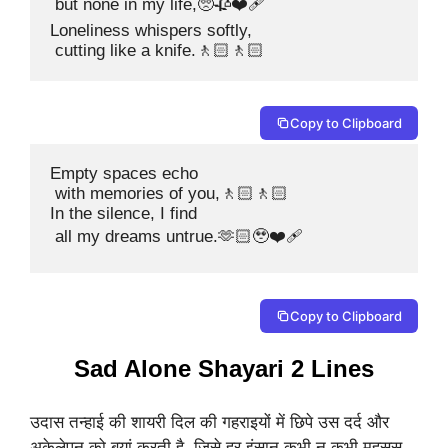
 but none in my life,🥺🥀❤️‍🩹

Loneliness whispers softly,

 cutting like a knife.🚶🏻🚶🏻
Copy to Clipboard
Empty spaces echo

 with memories of you,🚶🏻🚶🏻

In the silence, I find

 all my dreams untrue.🫶🏻🥹❤️‍🩹
Copy to Clipboard
Sad Alone Shayari 2 Lines
उदास तन्हाई की शायरी दिल की गहराइयों में छिपे उस दर्द और
अकेलेपन को बयां करती है, जिसे हर इंसान कभी न कभी महसूस