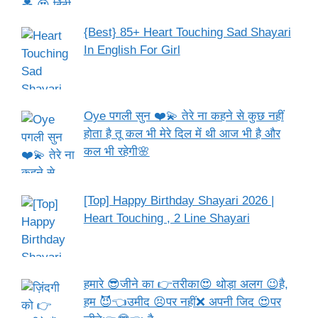
{Best} 85+ Heart Touching Sad Shayari
In English For Girl
Oye पगली सुन ❤️💫 तेरे ना कहने से कुछ नहीं
होता है तू कल भी मेरे दिल में थी आज भी है और
कल भी रहेगी🌸
[Top] Happy Birthday Shayari 2026 |
Heart Touching , 2 Line Shayari
हमारे 😎जीने का 👉तरीका😍 थोड़ा अलग 😉है,
हम 😈👈उमीद 😣पर नहीं❌ अपनी जिद 😍पर