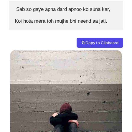
 Sab so gaye apna dard apnoo ko suna kar,

Koi hota mera toh mujhe bhi neend aa jati. 
Copy to Clipboard