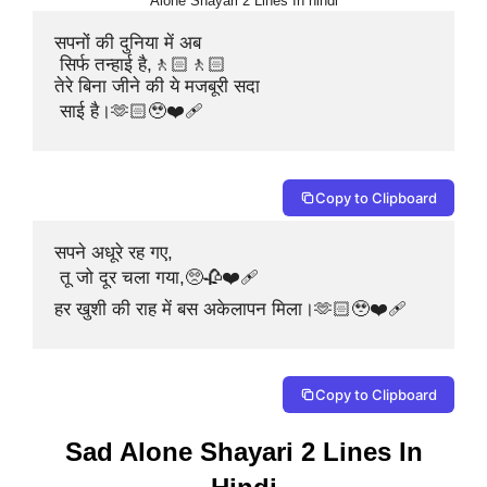
Alone Shayari 2 Lines In hindi
सपनों की दुनिया में अब

 सिर्फ तन्हाई है,🚶🏻🚶🏻

तेरे बिना जीने की ये मजबूरी सदा

 साई है।🫶🏻🥹❤️‍🩹
Copy to Clipboard
सपने अधूरे रह गए,

 तू जो दूर चला गया,🥺🥀❤️‍🩹

हर खुशी की राह में बस अकेलापन मिला।🫶🏻🥹❤️‍🩹
Copy to Clipboard
Sad Alone Shayari 2 Lines In