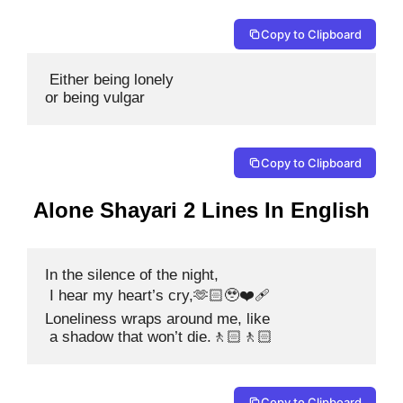
Copy to Clipboard
 Either being lonely 

or being vulgar 
Copy to Clipboard
Alone Shayari 2 Lines In English
In the silence of the night,

 I hear my heart’s cry,🫶🏻🥹❤️‍🩹

Loneliness wraps around me, like

 a shadow that won’t die.🚶🏻🚶🏻
Copy to Clipboard