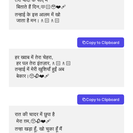
तेरी यादों के साए में

 बिताते हैं दिन,🫶🏻🥹❤️‍🩹

तन्हाई के इस आलम में खो

 जाता है मन।🚶🏻🚶🏻
Copy to Clipboard
हर ख्वाब में तेरा चेहरा,

 हर पल तेरा इंतज़ार,🚶🏻🚶🏻

तन्हाई में मेरी खुशियाँ हुईं अब

 बेकार।🥺🥀❤️‍🩹
Copy to Clipboard
रात की चादर में छुपा है

 मेरा ग़म,🥺🥀❤️‍🩹

तन्हा खड़ा हूँ, खो चुका हूँ मैं
