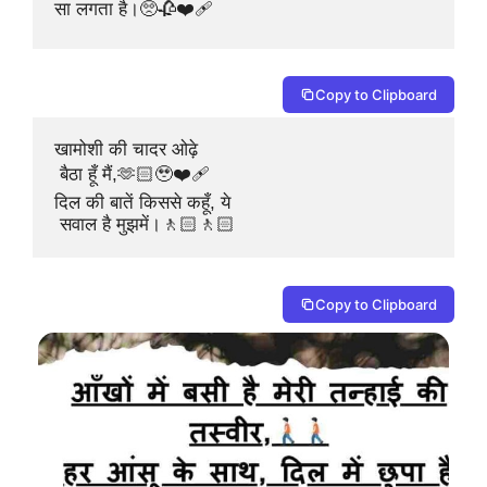
सा लगता है।🥺🥀❤️‍🩹
Copy to Clipboard
खामोशी की चादर ओढ़े

 बैठा हूँ मैं,🫶🏻🥹❤️‍🩹

दिल की बातें किससे कहूँ, ये

 सवाल है मुझमें।🚶🏻🚶🏻
Copy to Clipboard