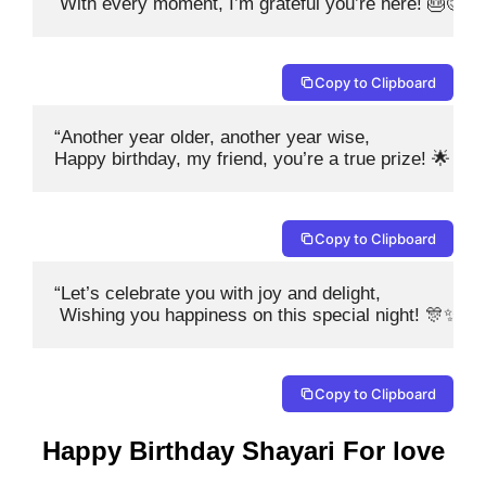
 With every moment, I’m grateful you’re here! 🎂😊”
Copy to Clipboard
“Another year older, another year wise, 

Happy birthday, my friend, you’re a true prize! 🌟🎈”
Copy to Clipboard
“Let’s celebrate you with joy and delight,

 Wishing you happiness on this special night! 🎊✨”
Copy to Clipboard
Happy Birthday Shayari For love