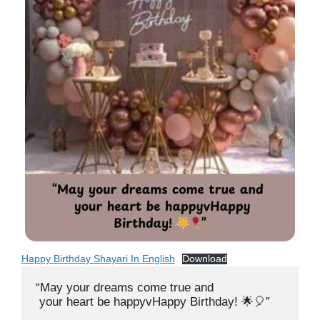
Happy Birthday Shayari In English
Download
“May your dreams come true and 

 your heart be happyvHappy Birthday! 🌟🎈”