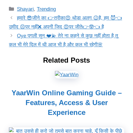
Categories
Shayari
,
Trending
हमारे 😎जीने का 👉तरीका😍 थोड़ा अलग 😉है, हम 😈👈
उमीद 😣पर नहीं❌ अपनी जिद 😍पर जीते👉🤓👈 है
Oye पगली सुन ❤️💫 तेरे ना कहने से कुछ नहीं होता है तू
कल भी मेरे दिल में थी आज भी है और कल भी रहेगी🌸
Related Posts
YaarWin Online Gaming Guide –
Features, Access & User
Experience