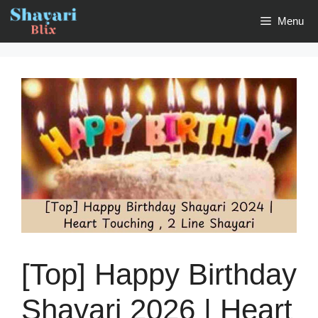
Skip
Menu
to
content
[Top] Happy Birthday
Shayari 2026 | Heart