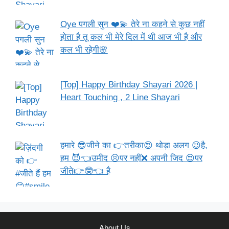
Oye पगली सुन ❤️💫 तेरे ना कहने से कुछ नहीं
होता है तू कल भी मेरे दिल में थी आज भी है और
कल भी रहेगी🌸
[Top] Happy Birthday Shayari 2026 |
Heart Touching , 2 Line Shayari
हमारे 😎जीने का 👉तरीका😍 थोड़ा अलग 😉है,
हम 😈👈उमीद 😣पर नहीं❌ अपनी जिद 😍पर
जीते👉🤓👈 है
About Us