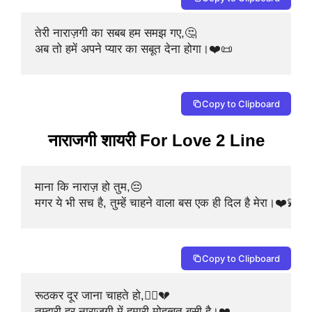
तेरी नाराज़गी का सबब हम समझ गए,🤔

अब तो हमें अपने प्यार का सबूत देना होगा।❤️📜
Copy to Clipboard
नाराजगी शायरी For Love 2 Line
माना कि नाराज़ हो तुम,😔

मगर ये भी सच है, तुम्हें चाहने वाला बस एक ही दिल है मेरा।❤️💫
Copy to Clipboard
रूठकर दूर जाना चाहते हो,🚶‍♂️💔

तुम्हारी हर नाराज़गी में हमारी मोहब्बत बसी है।❤️