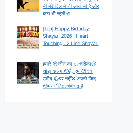
भी मेरे दिल में थी आज भी है और
कल भी रहेगी🌸
[Top] Happy Birthday
Shayari 2026 | Heart
Touching , 2 Line Shayari
हमारे 😎जीने का 👉तरीका😍
थोड़ा अलग 😉है, हम 😈👈
उमीद 😣पर नहीं❌ अपनी जिद
😍पर जीते👉🤓👈 है