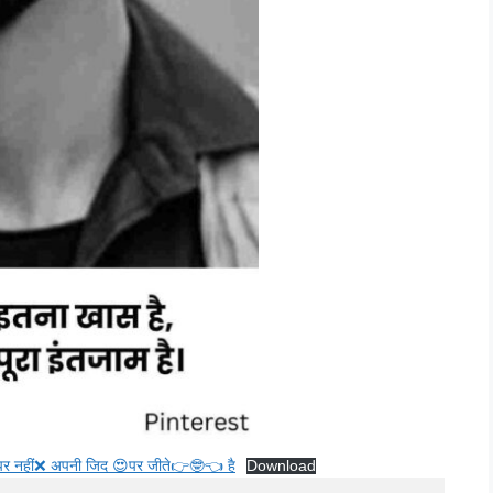
पर नहीं❌ अपनी जिद 😍पर जीते👉🤓👈 है
Download