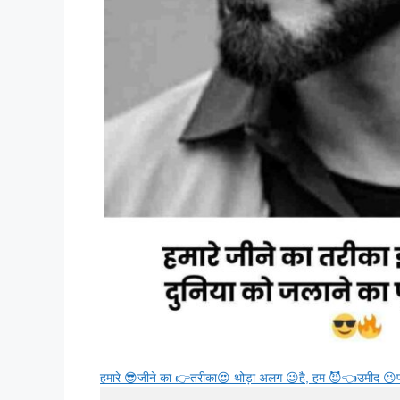
हमारे 😎जीने का 👉तरीका😍 थोड़ा अलग 😉है, हम 😈👈उमीद 😣