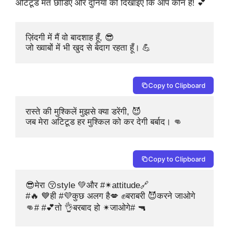
अटिटूड मत छोडिए और दुनिया को दिखाइए कि आप कौन हैं! 💕
ज़िंदगी में मैं वो बादशाह हूँ, 😎

जो ख्वाबों में भी खुद से बेदाग रहता हूँ। 💪
Copy to Clipboard
रास्ते की मुश्किलें मुझसे क्या डरेंगी, 😈

जब मेरा अटिटूड हर मुश्किल को कर देगी बर्बाद। 👊
Copy to Clipboard
😎मेरा 😚style 💚और #✴attitude🔗 

#🔥 💙ही #💜कुछ अलग है💋 ✊बराबरी 😈करने जाओगे 

👊# #💕तो 👌बरबाद हो ✴जाओगे# 🔫