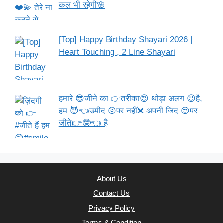
कल भी रहेगी🌸
[Top] Happy Birthday Shayari 2026 |
Heart Touching , 2 Line Shayari
हमारे 😎जीने का 👉तरीका😍 थोड़ा अलग 😉है,
हम 😈👈उमीद 😣पर नहीं❌ अपनी जिद 😍पर
जीते👉🤓👈 है
About Us
Contact Us
Privacy Policy
Terms & Condition