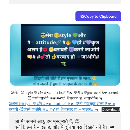
Copy to Clipboard
😎मेरा 😚style 💚और #✴attitude🔗 #🔥 💙ही #💜कुछ अलग है💋 ✊बराबरी
😈करने जाओगे 👊# #💕तो 👌बरबाद हो ✴जाओगे# 🔫
😎मेरा 😚style 💚और #✴attitude🔗 #🔥 💙ही #💜कुछ अलग है💋 ✊
बराबरी 😈करने जाओगे 👊# #💕तो 👌बरबाद हो ✴जाओगे# 🔫
Download
जो भी सामने आए, हम मुस्कुराते हैं, 😊

क्योंकि हम हैं बादशाह, और ये दुनिया बस दिखावे की है। 👑