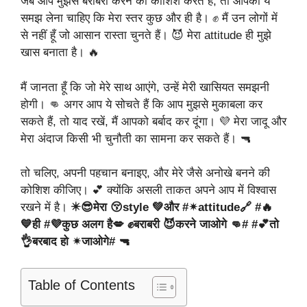
जब आप मुझसे बराबरी करने की कोशिश करते हैं, तो आपको ये
समझ लेना चाहिए कि मेरा स्तर कुछ और ही है। ✊ मैं उन लोगों में
से नहीं हूँ जो आसान रास्ता चुनते हैं। 😈 मेरा attitude ही मुझे
खास बनाता है। 🔥
मैं जानता हूँ कि जो मेरे साथ आएंगे, उन्हें मेरी खासियत समझनी
होगी। 👊 अगर आप ये सोचते हैं कि आप मुझसे मुकाबला कर
सकते हैं, तो याद रखें, मैं आपको बर्बाद कर दूंगा। 💜 मेरा जादू और
मेरा अंदाज किसी भी चुनौती का सामना कर सकते हैं। 🔫
तो चलिए, अपनी पहचान बनाइए, और मेरे जैसे अनोखे बनने की
कोशिश कीजिए। 💕 क्योंकि असली ताकत अपने आप में विश्वास
रखने में है।
✴️😎मेरा 😚style 💚और #✴attitude🔗 #🔥
💙ही #💜कुछ अलग है💋 ✊बराबरी 😈करने जाओगे 👊# #💕तो
👌बरबाद हो ✴जाओगे# 🔫
Table of Contents