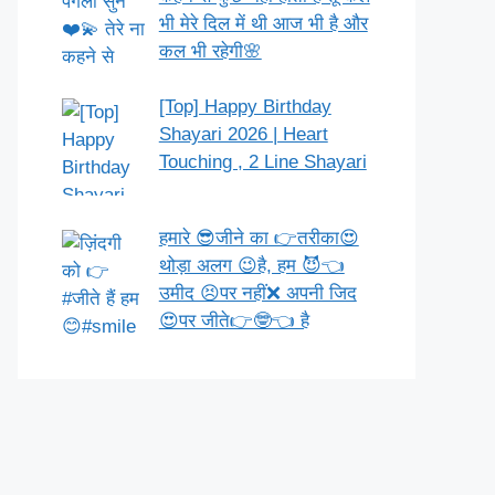
भी मेरे दिल में थी आज भी है और
कल भी रहेगी🌸
[Top] Happy Birthday
Shayari 2026 | Heart
Touching , 2 Line Shayari
हमारे 😎जीने का 👉तरीका😍
थोड़ा अलग 😉है, हम 😈👈
उमीद 😣पर नहीं❌ अपनी जिद
😍पर जीते👉🤓👈 है