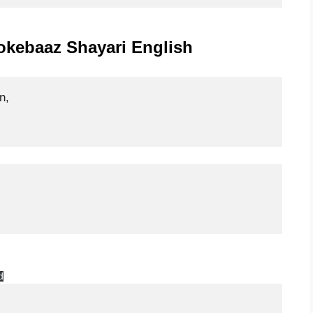
okebaaz Shayari English
,

d