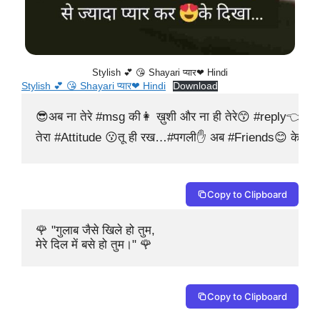
Stylish 💕 😘 Shayari प्यार❤ Hindi
Stylish 💕 😘 Shayari प्यार❤ Hindi
Download
😎अब ना तेरे #msg की👩 ख़ुशी और ना ही तेरे😙 #reply👈का
तेरा #Attitude 😗तू ही रख…#पगली✋ अब #Friends😊 के सा
Copy to Clipboard
🌹 "गुलाब जैसे खिले हो तुम,

मेरे दिल में बसे हो तुम।" 🌹 
Copy to Clipboard