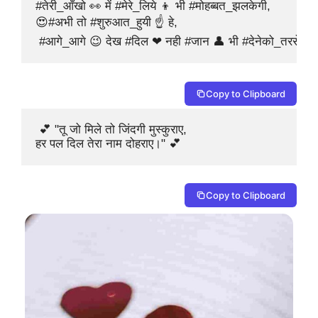
#तेरी_आँखो 👀 में #मेरे_लिये 👦 भी #मोहब्बत_झलकेगी,

😍#अभी तो #शुरुआत_हुयी ☝ हे,

 #आगे_आगे 😉 देख #दिल ❤ नही #जान 👤 भी #देनेको_तरसेगी
Copy to Clipboard
 💕 "तू जो मिले तो जिंदगी मुस्कुराए,

हर पल दिल तेरा नाम दोहराए।" 💕
Copy to Clipboard