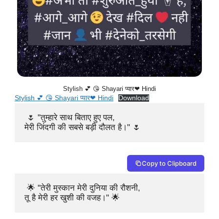
Stylish 💕 😘 Shayari प्यार❤ Hindi
Stylish 💕 😘 Shayari प्यार❤ Hindi
Download
 🌷 "तुम्हारे साथ बिताए हुए पल,

मेरी जिंदगी की सबसे बड़ी दौलत है।" 🌷
Copy to Clipboard
 🌟 "तेरी मुस्कान मेरी दुनिया की रौशनी,

तू है मेरी हर खुशी की वजह।" 🌟