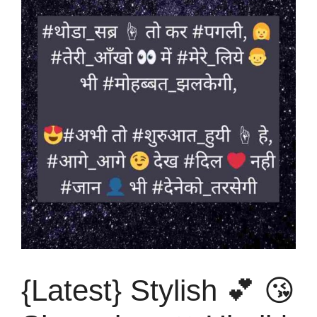
{Latest} Stylish 💕 😘