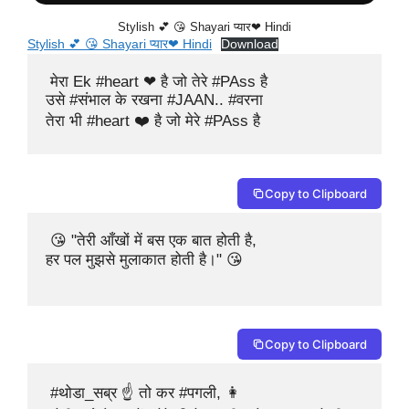
Stylish 💕 😘 Shayari प्यार❤ Hindi
Stylish 💕 😘 Shayari प्यार❤ Hindi
Download
 मेरा Ek ‪#‎heart‬ ❤ ️‍है जो तेरे ‪#‎PAss‬ है

उसे ‪#‎संभाल‬ के रखना ‪#‎JAAN‬.. ‪#‎वरना‬

तेरा भी #heart ‍❤️‍ है जो मेरे #PAss है
Copy to Clipboard
 😘 "तेरी आँखों में बस एक बात होती है,

हर पल मुझसे मुलाकात होती है।" 😘

Copy to Clipboard
 #थोडा_सब्र ☝ तो कर #पगली, 👩 
