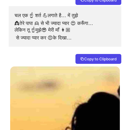
चल एक ☝ शर्त 💪लगाते है… में तुझे 

👸तेरे पापा 👱 से भी ज्यादा प्यार 😍 करूँगा…

लेकिन तू ☝मुझे😎 मेरी माँ 👩🏼

 से ज्यादा प्यार कर 😍के दिखा… 
Copy to Clipboard