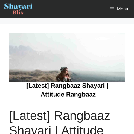
Skip
Menu
to
content
[Latest] Rangbaaz
Shayari | Attitude