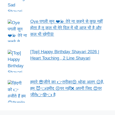
Oye पगली सुन ❤️💫 तेरे ना कहने से कुछ नहीं
होता है तू कल भी मेरे दिल में थी आज भी है और
कल भी रहेगी🌸
[Top] Happy Birthday Shayari 2026 |
Heart Touching , 2 Line Shayari
हमारे 😎जीने का 👉तरीका😍 थोड़ा अलग 😉है,
हम 😈👈उमीद 😣पर नहीं❌ अपनी जिद 😍पर
जीते👉🤓👈 है