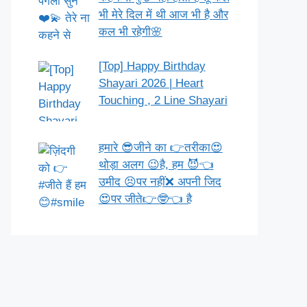
भी मेरे दिल में थी आज भी है और
कल भी रहेगी🌸
[Top] Happy Birthday
Shayari 2026 | Heart
Touching , 2 Line Shayari
हमारे 😎जीने का 👉तरीका😍
थोड़ा अलग 😉है, हम 😈👈
उमीद 😣पर नहीं❌ अपनी जिद
😍पर जीते👉🤓👈 है