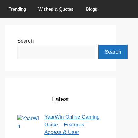
Trending
Wishes & Quotes
Blogs
Search
Search
Latest
YaarWin Online Gaming
Guide – Features,
Access & User