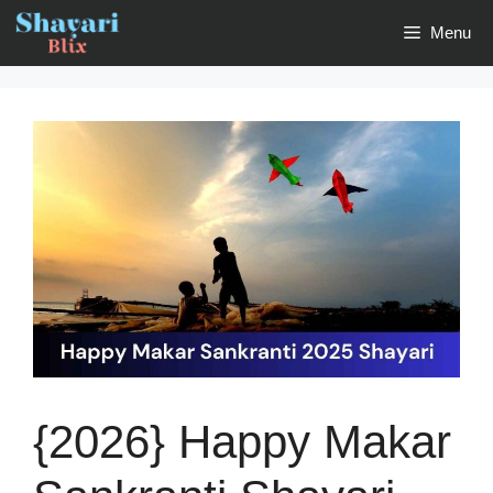
Skip
Menu
to
content
{2026} Happy Makar