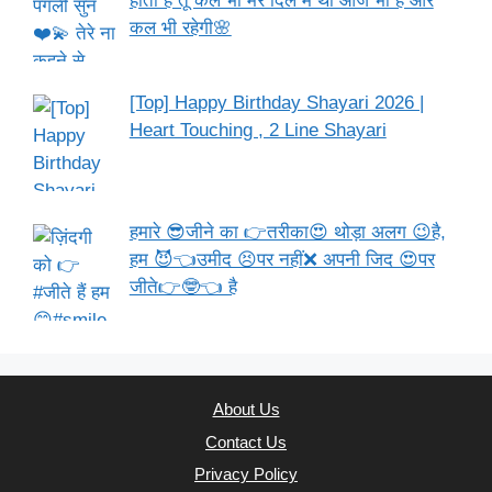
होता है तू कल भी मेरे दिल में थी आज भी है और
कल भी रहेगी🌸
[Top] Happy Birthday Shayari 2026 |
Heart Touching , 2 Line Shayari
हमारे 😎जीने का 👉तरीका😍 थोड़ा अलग 😉है,
हम 😈👈उमीद 😣पर नहीं❌ अपनी जिद 😍पर
जीते👉🤓👈 है
About Us
Contact Us
Privacy Policy