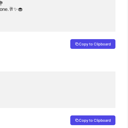


one.🥂✨🧁

Copy to Clipboard
Copy to Clipboard