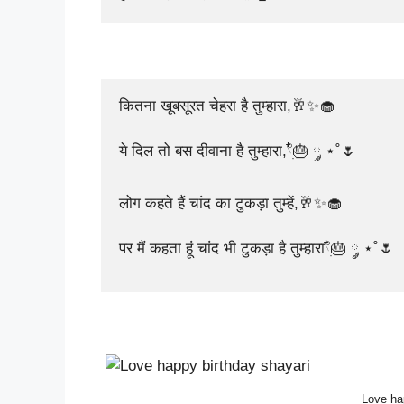
कितना खूबसूरत चेहरा है तुम्हारा,🥂✨🧁

ये दिल तो बस दीवाना है तुम्हारा,𓍢ִ໋🎂 ༘ ⋆˚🌷

लोग कहते हैं चांद का टुकड़ा तुम्हें,🥂✨🧁

पर मैं कहता हूं चांद भी टुकड़ा है तुम्हारा𓍢ִ໋🎂 ༘ ⋆˚🌷
Love ha