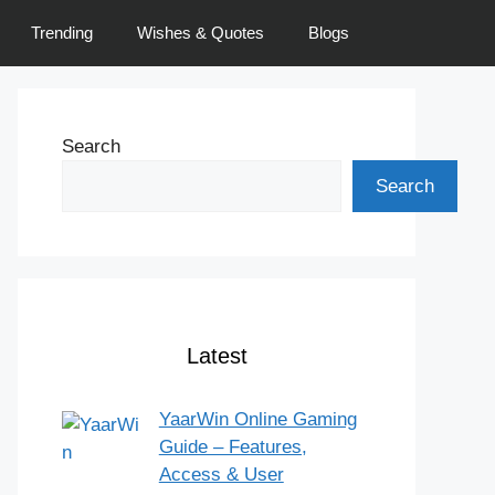
Trending
Wishes & Quotes
Blogs
Search
Search
Latest
YaarWin Online Gaming
Guide – Features,
Access & User