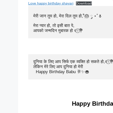
Love happy birthday shayari
Download
मेरी जान तुम हो, मेरा दिल तुम हो,𓍢ִ໋🎂 ༘ ⋆˚🌷

मेरा प्यार हो, तो इसी बात पे,

आपको जन्मदिन मुबारक हो ୧⍤⃝💐
दुनिया के लिए आप सिर्फ एक व्यक्ति हो सकते हो,୧⍤⃝💐
लेकिन मेरे लिए आप दुनिया हो मेरी 

  Happy Birthday Babu 🥂✨🧁
Happy Birthda