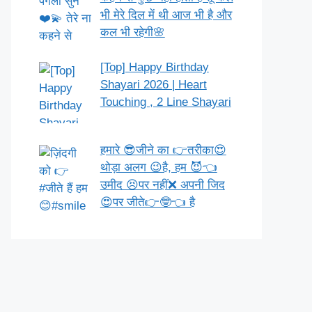
भी मेरे दिल में थी आज भी है और
कल भी रहेगी🌸
[Top] Happy Birthday
Shayari 2026 | Heart
Touching , 2 Line Shayari
हमारे 😎जीने का 👉तरीका😍
थोड़ा अलग 😉है, हम 😈👈
उमीद 😣पर नहीं❌ अपनी जिद
😍पर जीते👉🤓👈 है