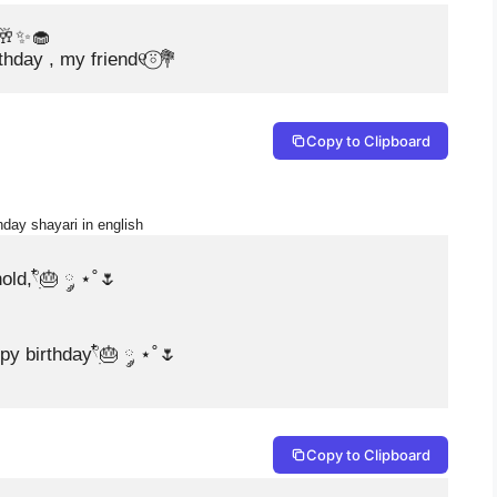
.🥂✨🧁

thday , my friend୧⍤⃝💐
Copy to Clipboard
hday shayari in english
d,𓍢ִ໋🎂 ༘ ⋆˚🌷

y birthday𓍢ִ໋🎂 ༘ ⋆˚🌷
Copy to Clipboard