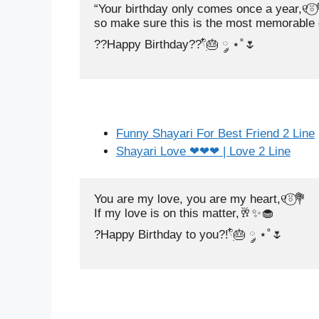
“Your birthday only comes once a year,୧⍤⃝
so make sure this is the most memorable 
??Happy Birthday??𓍢ִ໋🎂 ༘ ⋆˚🌷
Funny Shayari For Best Friend 2 Line
Shayari Love ❤❤❤ | Love 2 Line
You are my love, you are my heart,୧⍤⃝💐

If my love is on this matter,🥂✨🧁

?Happy Birthday to you?!𓍢ִ໋🎂 ༘ ⋆˚🌷