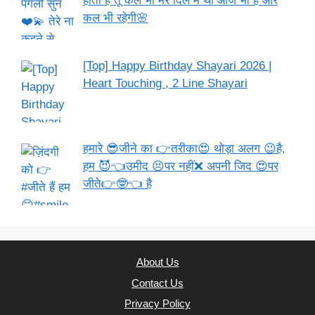
होता है तू कल भी मेरे दिल में थी आज भी है और
कल भी रहेगी🌸
[Top] Happy Birthday Shayari 2026 |
Heart Touching , 2 Line Shayari
हमारे 😎जीने का 👉तरीका😍 थोड़ा अलग 😉है,
हम 😈👈उमीद 😣पर नहीं❌ अपनी जिद 😍पर
जीते👉🤓👈 है
About Us
Contact Us
Privacy Policy