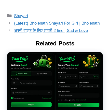
Categories
Shayari
{Latest} Bholenath Shayari For Girl | Bholenath
अपनी वाइफ के लिए शायरी 2 line | Sad & Love
Related Posts