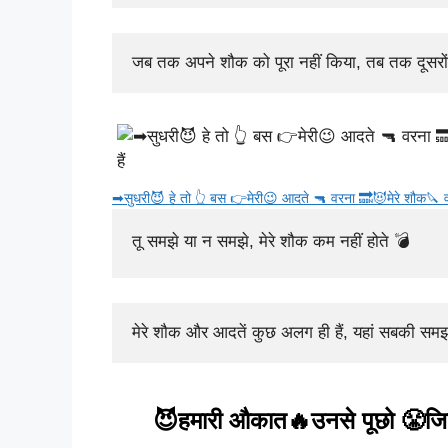
जब तक अपने शौक को पूरा नहीं किया, तब तक दूसरों 
➡सुधरी😈 हे तो 👆 बस 👉मेरी😉 आदते 🔫 वरना 🔜😈मेरे शौक🔪 
तू समझे या न समझे, मेरे शौक कम नहीं होते 💣
मेरे शौक और आदतें कुछ अलग ही हैं, यहां सबकी सम
😈हमारी औकात🔥उनसे पूछो 😤ज