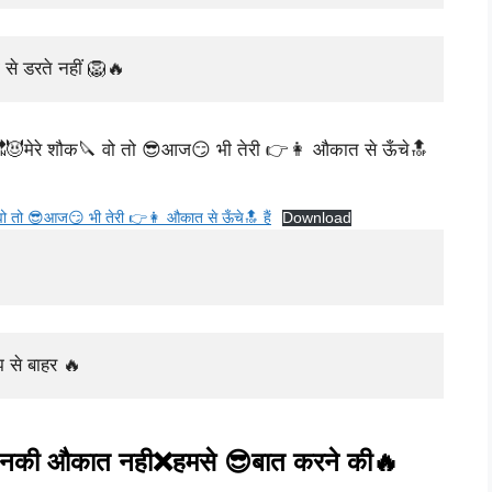
से डरते नहीं 🦁🔥
वो तो 😎आज😏 भी तेरी 👉👩 औकात से ऊँचे🔝 हैं
Download
झ से बाहर 🔥
िनकी औकात नही❌हमसे 😎बात करने की🔥