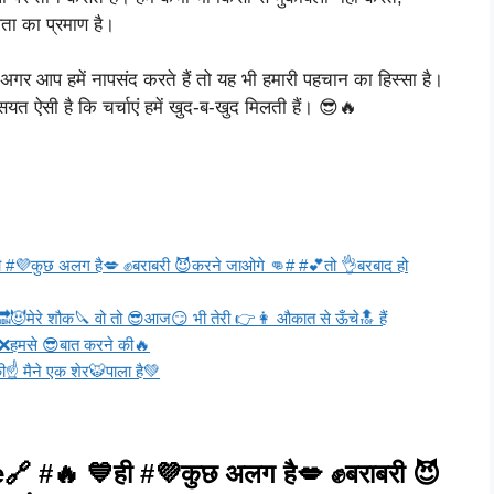
लता का प्रमाण है।
अगर आप हमें नापसंद करते हैं तो यह भी हमारी पहचान का हिस्सा है।
सियत ऐसी है कि चर्चाएं हमें खुद-ब-खुद मिलती हैं। 😎🔥
 #💜कुछ अलग है💋 ✊बराबरी 😈करने जाओगे 👊# #💕तो 👌बरबाद हो
😈मेरे शौक🔪 वो तो 😎आज😏 भी तेरी 👉👩 औकात से ऊँचे🔝 हैं
❌हमसे 😎बात करने की🔥
☝️ मैने एक शेर🐯पाला है💚
🔗 #🔥 💙ही #💜कुछ अलग है💋 ✊बराबरी 😈