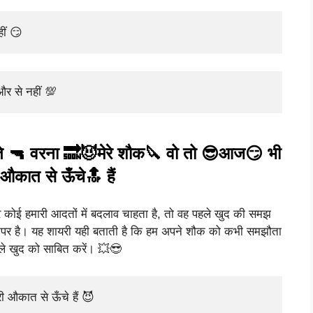
ीं 😏
और से नहीं 💯
े 🔫 वरना 🔜😈मेरे शौक🔪 वो तो 😎आज😏 भी
औकात से ऊँचे🔝 हैं
अगर कोई हमारी आदतों में बदलाव चाहता है, तो वह पहले खुद की समझ
 ऊपर है। यह शायरी यही बताती है कि हम अपने शौक को कभी समझौता
ले खुद को साबित करें। 💥😎
ी औकात से ऊँचे हैं 😈