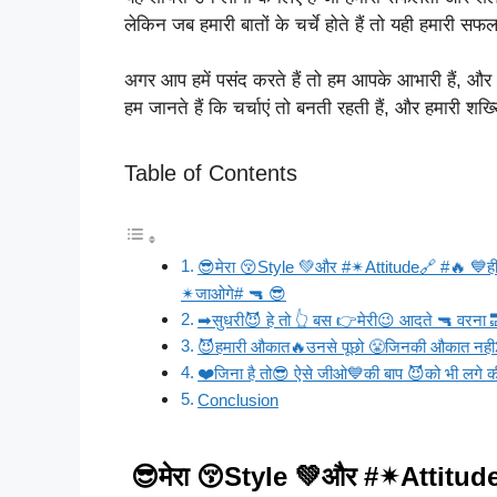
लेकिन जब हमारी बातों के चर्चे होते हैं तो यही हमारी सफ
अगर आप हमें पसंद करते हैं तो हम आपके आभारी हैं, और 
हम जानते हैं कि चर्चाएं तो बनती रहती हैं, और हमारी शख्
Table of Contents
😎मेरा 😚Style 💚और #✴Attitude🔗 #🔥 💙ही
✴जाओगे# 🔫 😎
➡सुधरी😈 हे तो 👆 बस 👉मेरी😉 आदते 🔫 वरना 
😈हमारी औकात🔥उनसे पूछो 😤जिनकी औकात नही
❤️जिना है तो😎 ऐसे जीओ💙की बाप 😈को भी लगे की
Conclusion
😎मेरा 😚Style 💚और #✴Attitude