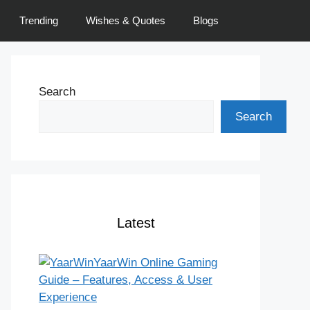
Trending
Wishes & Quotes
Blogs
Search
Search
Latest
YaarWin Online Gaming
Guide – Features, Access & User
Experience