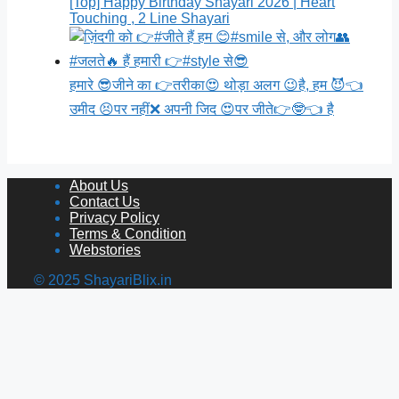
[Top] Happy Birthday Shayari 2026 | Heart
Touching , 2 Line Shayari
हमारे 😎जीने का 👉तरीका😍 थोड़ा अलग 😉है, हम 😈👈
उमीद 😣पर नहीं❌ अपनी जिद 😍पर जीते👉🤓👈 है
About Us
Contact Us
Privacy Policy
Terms & Condition
Webstories
© 2025 ShayariBlix.in