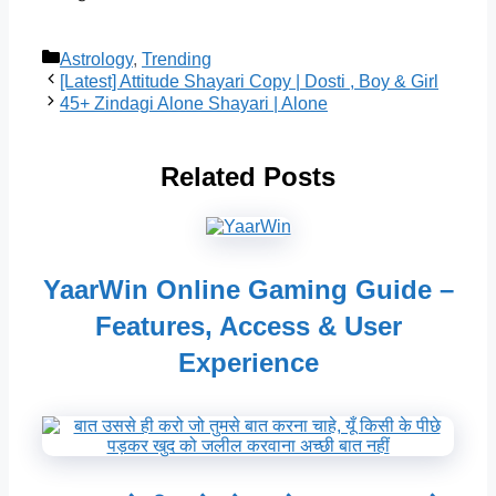
Categories
Astrology
,
Trending
[Latest] Attitude Shayari Copy | Dosti , Boy & Girl
45+ Zindagi Alone Shayari | Alone
Related Posts
YaarWin Online Gaming Guide –
Features, Access & User
Experience