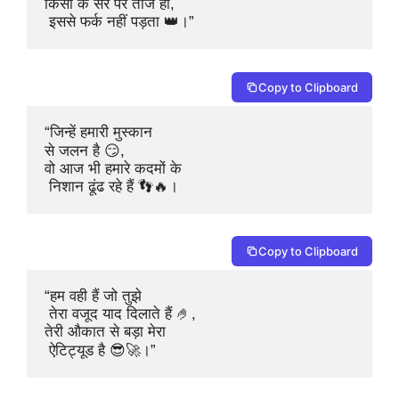
किसी के सर पर ताज हो,

 इससे फर्क नहीं पड़ता 👑।”
Copy to Clipboard
“जिन्हें हमारी मुस्कान 

से जलन है 😏,

वो आज भी हमारे कदमों के

 निशान ढूंढ रहे हैं 👣🔥।
Copy to Clipboard
“हम वही हैं जो तुझे

 तेरा वजूद याद दिलाते हैं 🤌,

तेरी औकात से बड़ा मेरा

 ऐटिट्यूड है 😎🚀।”