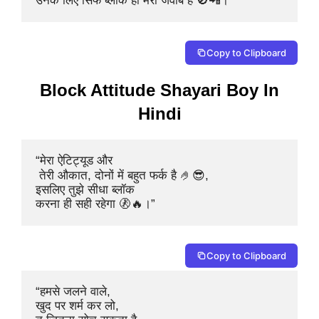
उनके लिए सिर्फ ब्लॉक ही मेरा जवाब है 🚫📲।”
Copy to Clipboard
Block Attitude Shayari Boy In
Hindi
“मेरा ऐटिट्यूड और

 तेरी औकात, दोनों में बहुत फर्क है 🤌😎,

इसलिए तुझे सीधा ब्लॉक 

करना ही सही रहेगा 🚷🔥।”
Copy to Clipboard
“हमसे जलने वाले, 

खुद पर शर्म कर लो,
