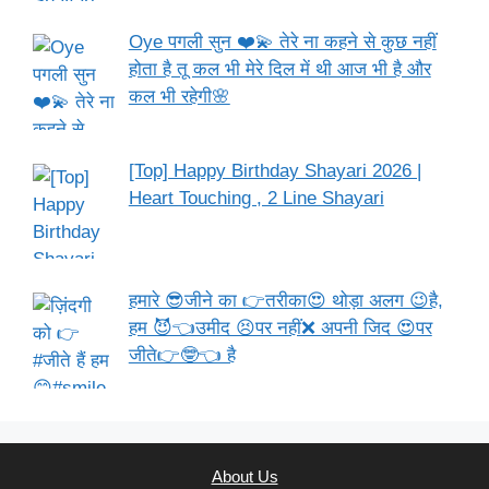
Oye पगली सुन ❤️💫 तेरे ना कहने से कुछ नहीं
होता है तू कल भी मेरे दिल में थी आज भी है और
कल भी रहेगी🌸
[Top] Happy Birthday Shayari 2026 |
Heart Touching , 2 Line Shayari
हमारे 😎जीने का 👉तरीका😍 थोड़ा अलग 😉है,
हम 😈👈उमीद 😣पर नहीं❌ अपनी जिद 😍पर
जीते👉🤓👈 है
About Us