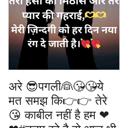
अरे 😎पगली👰😘😘ये
मत समझ कि👉👉 तेरे
😘 काबील नहीं है हम ❤