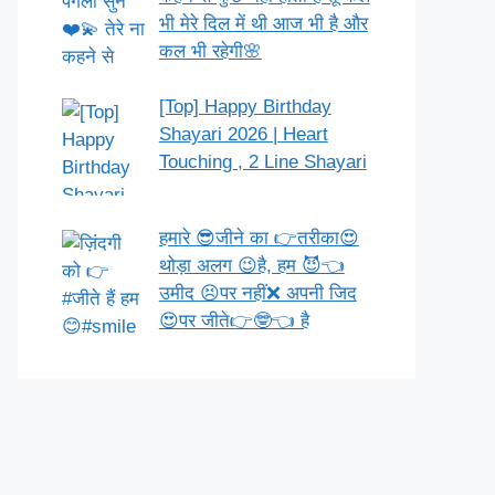
भी मेरे दिल में थी आज भी है और
कल भी रहेगी🌸
[Top] Happy Birthday
Shayari 2026 | Heart
Touching , 2 Line Shayari
हमारे 😎जीने का 👉तरीका😍
थोड़ा अलग 😉है, हम 😈👈
उमीद 😣पर नहीं❌ अपनी जिद
😍पर जीते👉🤓👈 है