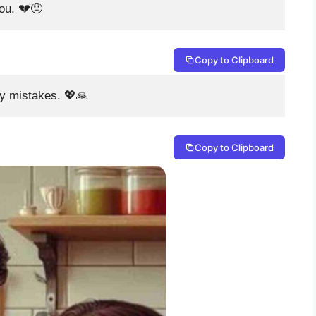
you. 💔😞
Copy to Clipboard
my mistakes. 💖🙏
Copy to Clipboard