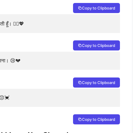
Copy to Clipboard
ी हूँ। 🙇‍♀️💖
Copy to Clipboard
फ करना। 😢💔
Copy to Clipboard
। 😔💓
Copy to Clipboard