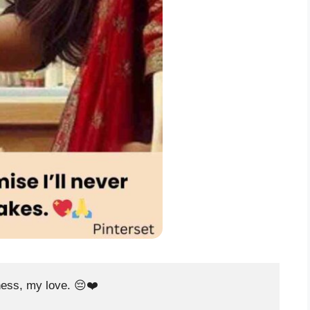
ness, my love. 😔❤️