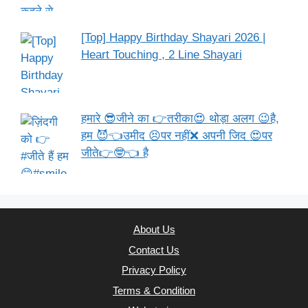
[Top] Happy Birthday Shayari 2026 |
Heart Touching , 2 Line Shayari
हमारे 😎जीने का 👉तरीका😍 थोड़ा अलग 😉है,
हम 😈👈उमीद 😣पर नहीं❌ अपनी जिद 😍पर
जीते👉🤓👈 है
About Us
Contact Us
Privacy Policy
Terms & Condition